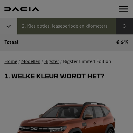
2
Kies opties, leaseperiode en kilometers
3
Totaal
€
649
Home
Modellen
Bigster
Bigster Limited Edition
1
WELKE KLEUR WORDT HET?