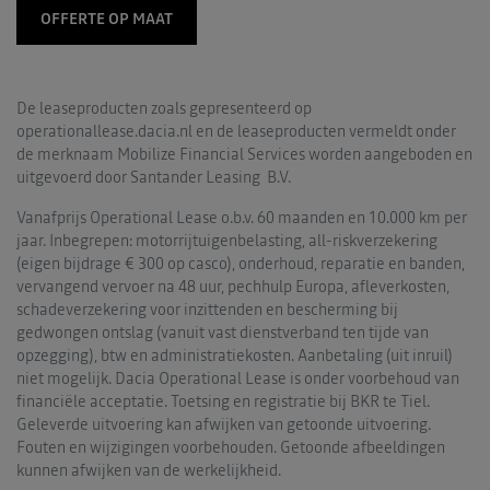
OFFERTE OP MAAT
De leaseproducten zoals gepresenteerd op
operationallease.dacia.nl en de leaseproducten vermeldt onder
de merknaam Mobilize Financial Services worden aangeboden en
uitgevoerd door Santander Leasing B.V.
Vanafprijs Operational Lease o.b.v. 60 maanden en 10.000 km per
jaar. Inbegrepen: motorrijtuigenbelasting, all-riskverzekering
(eigen bijdrage € 300 op casco), onderhoud, reparatie en banden,
vervangend vervoer na 48 uur, pechhulp Europa, afleverkosten,
schadeverzekering voor inzittenden en bescherming bij
gedwongen ontslag (vanuit vast dienstverband ten tijde van
opzegging), btw en administratiekosten. Aanbetaling (uit inruil)
niet mogelijk. Dacia Operational Lease is onder voorbehoud van
financiële acceptatie. Toetsing en registratie bij BKR te Tiel.
Geleverde uitvoering kan afwijken van getoonde uitvoering.
Fouten en wijzigingen voorbehouden. Getoonde afbeeldingen
kunnen afwijken van de werkelijkheid.