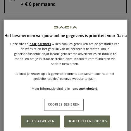
+ € 0 per maand
48 maanden
+ € 35 per maand
Het beschermen van jouw online gegevens is prioriteit voor Dacia
Onze site en
haar partners
willen cookies gebruiken om de prestaties van
de website en het gebruik van de bezoekers te meten, om je
gepersonaliseerde en/of locatie gebaseerde advertenties en inhoud te
42 maanden
tonen, en om je in staat te stellen onze inhoud te communiceren via
Pseudo-eindheffing actie
sociale netwerken.
+ € 60 per maand
Je kunt je keuzes op elk gewenst moment aanpassen door naar het
gedeelte ‘cookies’ op onze website te gaan.
Meer informatie vind je in
ons cookiebeleid.
36 maanden
+ € 90 per maand
COOKIES BEHEREN
24 maanden
ALLES AFWIJZEN
IK ACCEPTEER COOKIES
+ € 195 per maand