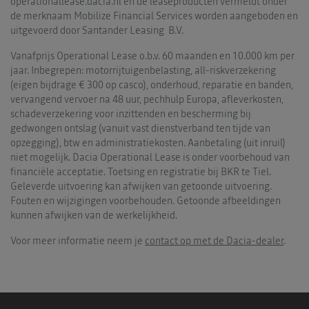
operationallease.dacia.nl en de leaseproducten vermeldt onder
de merknaam Mobilize Financial Services worden aangeboden en
uitgevoerd door Santander Leasing B.V.
Vanafprijs Operational Lease o.b.v. 60 maanden en 10.000 km per
jaar. Inbegrepen: motorrijtuigenbelasting, all-riskverzekering
(eigen bijdrage € 300 op casco), onderhoud, reparatie en banden,
vervangend vervoer na 48 uur, pechhulp Europa, afleverkosten,
schadeverzekering voor inzittenden en bescherming bij
gedwongen ontslag (vanuit vast dienstverband ten tijde van
opzegging), btw en administratiekosten. Aanbetaling (uit inruil)
niet mogelijk. Dacia Operational Lease is onder voorbehoud van
financiële acceptatie. Toetsing en registratie bij BKR te Tiel.
Geleverde uitvoering kan afwijken van getoonde uitvoering.
Fouten en wijzigingen voorbehouden. Getoonde afbeeldingen
kunnen afwijken van de werkelijkheid.
Voor meer informatie neem je
contact op met de Dacia-dealer
.