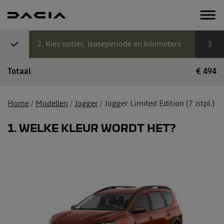
2
Kies opties, leaseperiode en kilometers
3
Totaal
€
494
Home
Modellen
Jogger
Jogger Limited Edition (7 zitpl.)
1
WELKE KLEUR WORDT HET?