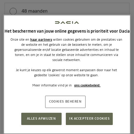
48 maanden
+ € 20 per maand
Het beschermen van jouw online gegevens is prioriteit voor Dacia
Onze site en
haar partners
willen cookies gebruiken om de prestaties van
42 maanden
Pseudo-eindheffing actie
de website en het gebruik van de bezoekers te meten, om je
+ € 25 per maand
gepersonaliseerde en/of locatie gebaseerde advertenties en inhoud te
tonen, en om je in staat te stellen onze inhoud te communiceren via
sociale netwerken.
Je kunt je keuzes op elk gewenst moment aanpassen door naar het
36 maanden
gedeelte ‘cookies’ op onze website te gaan.
+ € 35 per maand
Meer informatie vind je in
ons cookiebeleid.
COOKIES BEHEREN
24 maanden
+ € 85 per maand
ALLES AFWIJZEN
IK ACCEPTEER COOKIES