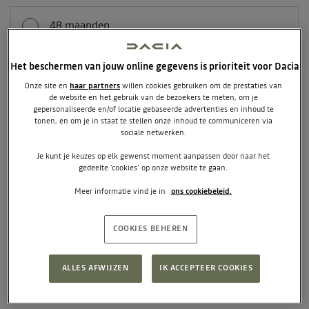
48 maanden
+ € 30 per maand
Het beschermen van jouw online gegevens is prioriteit voor Dacia
Onze site en
haar partners
willen cookies gebruiken om de prestaties van
42 maanden
de website en het gebruik van de bezoekers te meten, om je
Pseudo-eindheffing actie
gepersonaliseerde en/of locatie gebaseerde advertenties en inhoud te
+ € 55 per maand
tonen, en om je in staat te stellen onze inhoud te communiceren via
sociale netwerken.
Je kunt je keuzes op elk gewenst moment aanpassen door naar het
gedeelte ‘cookies’ op onze website te gaan.
36 maanden
+ € 80 per maand
Meer informatie vind je in
ons cookiebeleid.
COOKIES BEHEREN
24 maanden
+ € 170 per maand
ALLES AFWIJZEN
IK ACCEPTEER COOKIES