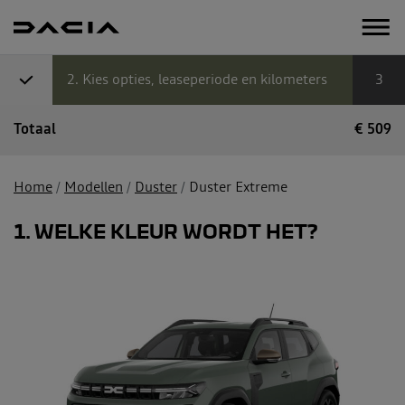
2
Kies opties, leaseperiode en kilometers
3
Totaal
€
509
Home
Modellen
Duster
Duster Extreme
1
WELKE KLEUR WORDT HET?