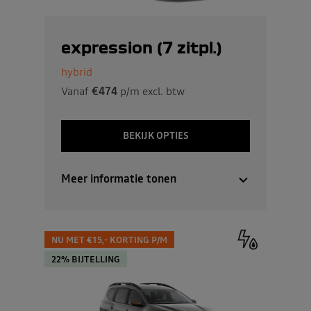
expression (7 zitpl.)
hybrid
Vanaf
€474
p/m excl. btw
BEKIJK OPTIES
Meer informatie tonen
NU MET €15,- KORTING P/M
22% BIJTELLING