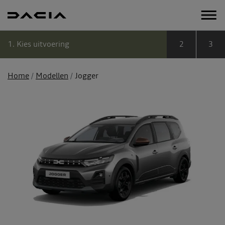
1
Kies uitvoering
2
3
Home
Modellen
Jogger