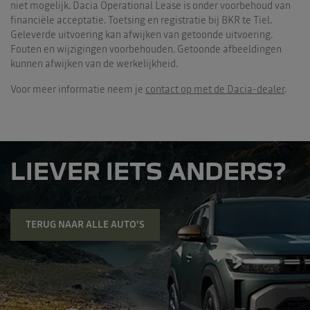
niet mogelijk. Dacia Operational Lease is onder voorbehoud van
financiële acceptatie. Toetsing en registratie bij BKR te Tiel.
Geleverde uitvoering kan afwijken van getoonde uitvoering.
Fouten en wijzigingen voorbehouden. Getoonde afbeeldingen
kunnen afwijken van de werkelijkheid.
Voor meer informatie neem je
contact op met de Dacia-dealer
.
LIEVER IETS ANDERS?
TERUG NAAR ALLE AUTO'S