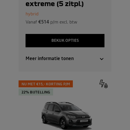
extreme (5 zitpl.)
hybrid
Vanaf
€514
p/m excl. btw
BEKIJK OPTIES
Meer informatie tonen
NU MET €15,- KORTING P/M
22% BIJTELLING