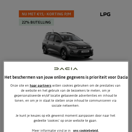
NU MET €15,- KORTING P/M
22% BIJTELLING
Het beschermen van jouw online gegevens is prioriteit voor Dacia
essential (5 zitpl.)
Onze site en
haar partners
willen cookies gebruiken om de prestaties van
de website en het gebruik van de bezoekers te meten, om je
Eco-G
gepersonaliseerde en/of locatie gebaseerde advertenties en inhoud te
Vanaf
€459
p/m excl. btw
tonen, en om je in staat te stellen onze inhoud te communiceren via
sociale netwerken.
Je kunt je keuzes op elk gewenst moment aanpassen door naar het
BEKIJK OPTIES
gedeelte ‘cookies’ op onze website te gaan.
Meer informatie vind je in
ons cookiebeleid.