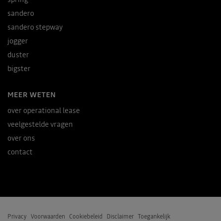
sandero
sandero stepway
jogger
duster
bigster
MEER WETEN
over operational lease
veelgestelde vragen
over ons
contact
Privacy
Voorwaarden
Cookiebeleid
Disclaimer
Toegankelijk