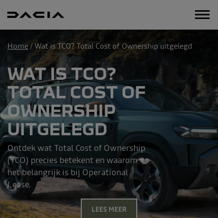
Home
Wat is TCO? Total Cost of Ownership uitgelegd
WAT IS TCO?
TOTAL COST OF
OWNERSHIP
UITGELEGD
Ontdek wat Total Cost of Ownership
(TCO) precies betekent en waarom
het belangrijk is bij Operational
Lease.
LEES MEER