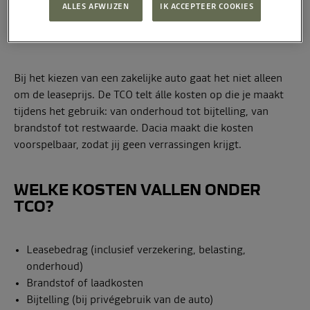
ALLES AFWIJZEN
IK ACCEPTEER COOKIES
Total Cost of Ownership = wat je écht kwijt bent
Bij het kiezen van een zakelijke auto gaat het niet alleen
om de leaseprijs. De TCO telt álle kosten op die je maakt
tijdens het gebruik: van onderhoud tot bijtelling, van
brandstof tot restwaarde. Dacia maakt die kosten
voorspelbaar, zodat jij geen verrassingen krijgt.
WELKE KOSTEN VALLEN ONDER
TCO?
Leasebedrag (inclusief verzekering, belasting,
onderhoud)
Brandstof of laadkosten
Bijtelling (bij privégebruik van de auto)