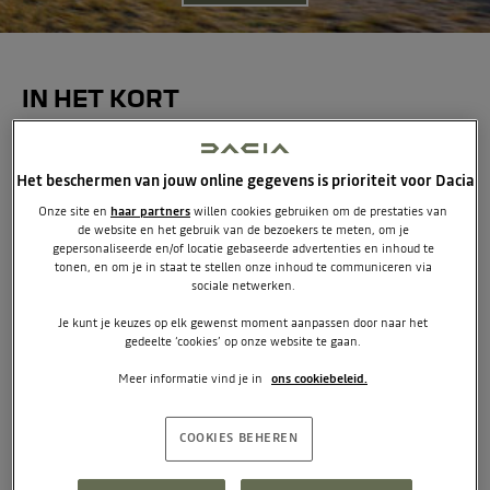
IN HET KORT
TCO staat voor Total Cost of Ownership: de échte
Het beschermen van jouw online gegevens is prioriteit voor Dacia
kosten van een auto over de looptijd.
Onze site en
haar partners
willen cookies gebruiken om de prestaties van
Dacia Operational Lease bundelt veel kosten in één vast
de website en het gebruik van de bezoekers te meten, om je
maandbedrag.
gepersonaliseerde en/of locatie gebaseerde advertenties en inhoud te
tonen, en om je in staat te stellen onze inhoud te communiceren via
TCO = leaseprijs + brandstof/laden + belasting +
sociale netwerken.
onderhoud + bijtelling.
Met Dacia houd je die kosten laag – zonder in te
Je kunt je keuzes op elk gewenst moment aanpassen door naar het
gedeelte ‘cookies’ op onze website te gaan.
leveren op ruimte of betrouwbaarheid.
Dacia helpt je kiezen op basis van maandlasten én
Meer informatie vind je in
ons cookiebeleid.
langetermijnkosten.
COOKIES BEHEREN
WAT BETEKENT TCO?