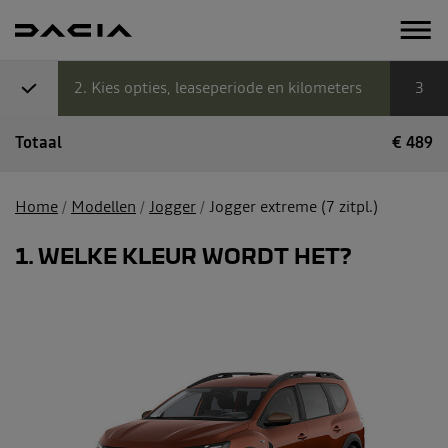
2
Kies opties, leaseperiode en kilometers
3
Totaal
€
489
Home
Modellen
Jogger
Jogger extreme (7 zitpl.)
1
WELKE KLEUR WORDT HET?