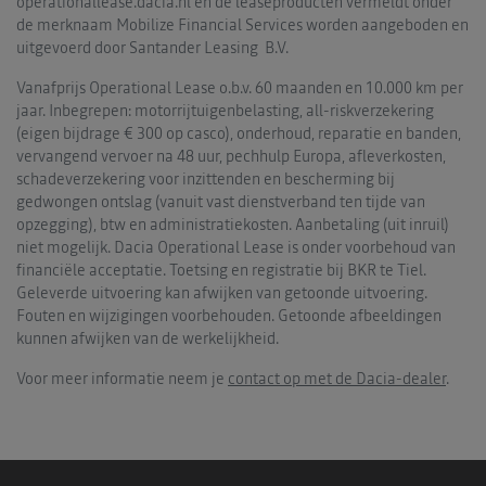
operationallease.dacia.nl en de leaseproducten vermeldt onder
de merknaam Mobilize Financial Services worden aangeboden en
uitgevoerd door Santander Leasing B.V.
Vanafprijs Operational Lease o.b.v. 60 maanden en 10.000 km per
jaar. Inbegrepen: motorrijtuigenbelasting, all-riskverzekering
(eigen bijdrage € 300 op casco), onderhoud, reparatie en banden,
vervangend vervoer na 48 uur, pechhulp Europa, afleverkosten,
schadeverzekering voor inzittenden en bescherming bij
gedwongen ontslag (vanuit vast dienstverband ten tijde van
opzegging), btw en administratiekosten. Aanbetaling (uit inruil)
niet mogelijk. Dacia Operational Lease is onder voorbehoud van
financiële acceptatie. Toetsing en registratie bij BKR te Tiel.
Geleverde uitvoering kan afwijken van getoonde uitvoering.
Fouten en wijzigingen voorbehouden. Getoonde afbeeldingen
kunnen afwijken van de werkelijkheid.
Voor meer informatie neem je
contact op met de Dacia-dealer
.