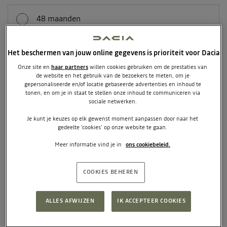
48 maanden
+ € 20 per maand
Het beschermen van jouw online gegevens is prioriteit voor Dacia
Onze site en
haar partners
willen cookies gebruiken om de prestaties van
42 maanden
Pseudo-eindheffing actie
de website en het gebruik van de bezoekers te meten, om je
+ € 30 per maand
gepersonaliseerde en/of locatie gebaseerde advertenties en inhoud te
tonen, en om je in staat te stellen onze inhoud te communiceren via
sociale netwerken.
Je kunt je keuzes op elk gewenst moment aanpassen door naar het
36 maanden
gedeelte ‘cookies’ op onze website te gaan.
+ € 40 per maand
Meer informatie vind je in
ons cookiebeleid.
COOKIES BEHEREN
24 maanden
+ € 90 per maand
ALLES AFWIJZEN
IK ACCEPTEER COOKIES