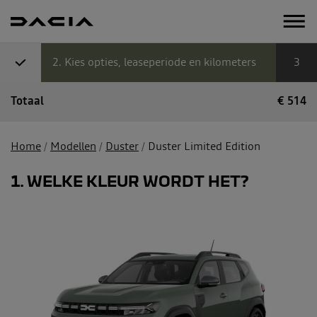
2
Kies opties, leaseperiode en kilometers
3
Totaal
€
514
Home
Modellen
Duster
Duster Limited Edition
1
WELKE KLEUR WORDT HET?