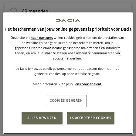
48 maanden
+ € 30 per maand
Het beschermen van jouw online gegevens is prioriteit voor Dacia
Onze site en
haar partners
willen cookies gebruiken om de prestaties van
42 maanden
de website en het gebruik van de bezoekers te meten, om je
Pseudo-eindheffing actie
gepersonaliseerde en/of locatie gebaseerde advertenties en inhoud te
+ € 50 per maand
tonen, en om je in staat te stellen onze inhoud te communiceren via
sociale netwerken.
Je kunt je keuzes op elk gewenst moment aanpassen door naar het
gedeelte ‘cookies’ op onze website te gaan.
36 maanden
+ € 80 per maand
Meer informatie vind je in
ons cookiebeleid.
COOKIES BEHEREN
24 maanden
+ € 165 per maand
ALLES AFWIJZEN
IK ACCEPTEER COOKIES